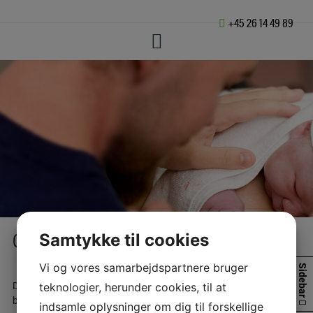
Hop
+45 26 14 49 89
til
indholdet
Graviditet, fødsel & efterfødsel
Samtykke til cookies
Vi og vores samarbejdspartnere bruger
Sidebar
Det kan se hyggeligt og idyllisk ud, men desværre er det ikke altid
teknologier, herunder cookies, til at
bare lykken at blive mor og far.
indsamle oplysninger om dig til forskellige