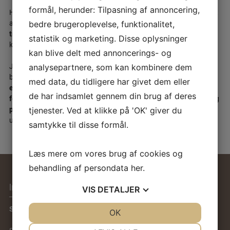
formål, herunder: Tilpasning af annoncering,
Hver 4. Kvinde og hver 6. Mand rammes mere eller mindre alvorligt
af
efterfødselsreaktioner
,
fødselsdepression
eller følger efter en
bedre brugeroplevelse, funktionalitet,
traumatisk fødselsoplevelse
og mange har brug for hjælp til at
statistik og marketing. Disse oplysninger
komme godt videre.
kan blive delt med annoncerings- og
Jeg har tilbud til både kvinder og mænd i forbindelse med at de
analysepartnere, som kan kombinere dem
bliver forældre.
Jordemoderkonsultation i graviditeten
,
med data, du tidligere har givet dem eller
efterfødselssamtale
til mor
og
far, behandling af
traumatiske
de har indsamlet gennem din brug af deres
fødselsoplevelser
, mor/barn terapi til støtte af tidlig tilknytning og
parterapi
som støtter og styrker parforholdet når man bliver
tjenester. Ved at klikke på 'OK' giver du
udfordret som forældre
samtykke til disse formål.
Læs mere om vores brug af cookies og
behandling af persondata
her
.
Info
Kontakt
VIS
DETALJER
Susanne Rose Brønnum
Tlf:
+45 26 14 49 89
JA
NEJ
OK
JA
NEJ
kontakt@susanne-
NØDVENDIGE
PRÆFERENCER