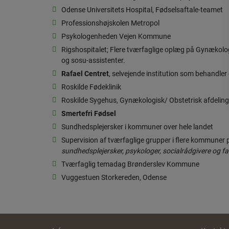
Odense Universitets Hospital, Fødselsaftale-teamet
Professionshøjskolen Metropol
Psykologenheden Vejen Kommune
Rigshospitalet; Flere tværfaglige oplæg på Gynækolog
og sosu-assistenter.
Rafael Centret
, selvejende institution som behandler
Roskilde Fødeklinik
Roskilde Sygehus, Gynækologisk/ Obstetrisk afdelin
Smertefri Fødsel
Sundhedsplejersker i kommuner over hele landet
Supervision af tværfaglige grupper i flere kommuner
sundhedsplejersker, psykologer, socialrådgivere og f
Tværfaglig temadag Brønderslev Kommune
Vuggestuen Storkereden, Odense