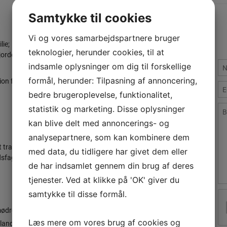
Samtykke til cookies
Vi og vores samarbejdspartnere bruger
ie;
teknologier, herunder cookies, til at
 jordemødre.
indsamle oplysninger om dig til forskellige
formål, herunder: Tilpasning af annoncering,
on for kvinder med efterfødselsreaktioner
bedre brugeroplevelse, funktionalitet,
statistik og marketing. Disse oplysninger
kan blive delt med annoncerings- og
analysepartnere, som kan kombinere dem
t traumatiske fødselsoplevelser.
med data, du tidligere har givet dem eller
dsfaglige område.
de har indsamlet gennem din brug af deres
tjenester. Ved at klikke på 'OK' giver du
samtykke til disse formål.
ødre og psykologer
Læs mere om vores brug af cookies og
 landet