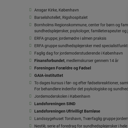
Ansgar Kirke, København
Barselshotellet, Rigshospitalet
Bornholms Regionskommune, center for børn og famil
sundhedsplejersker, psykologer, familieterapeuter og
ERFA gruppe; jordemødre i almen praksis
ERFA gruppe sundhedsplejersker med specialistfunkti
Faglig dag for jordemoderstuderende i København
Finansforbundet
, medlemskurser gennem 14 år
Foreningen Forældre og Fødsel
GAIA-instituttet
To dages kursus i før- og efter fødselsreaktioner, sam
For behandlere indenfor det psykologiske og sundhe
Jordemoderskolen i København
Landsforeningen SIND
Landsforeningen Ufrivilligt Barnløse
Landssygehuset Torshavn, Tværfaglig gruppe jordem
Nestlè, serie af foredrag for sundhedsplejersker i hele