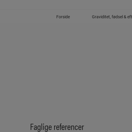
Hop
til
indholdet
Forside
Graviditet, fødsel & ef
Faglige referencer